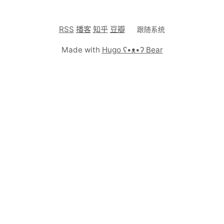
RSS
播客
知乎
豆瓣
跟随系统
Made with
Hugo ʕ•ᴥ•ʔ Bear