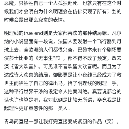
恶魔，只牺牲自己一个人孤独赴死。也就只有在这个时
候我们才会明白为什么明理会在仿佛实现了所有计划的
时候会露出那么寂寞的表情。
明理线的true end则是大家都喜欢的那种结局嘛。凡尔
纳的小说里面有一段说，法国人要发射一个飞行器到月
球上去，全欧洲的人们都很兴奋，巴黎本来有个剧场要
演莎士比亚的《无事生非》，都不得不改了预定，改去
演《皆大欢喜》。可见谁不喜欢皆大欢喜呢。而且为了
达成皆大欢喜的结局，御影更是让小夜线已经成为了救
世主而牺牲了自己的律出马，抬了明理线的明理一手，
这种平行世界干涉的设定令人拍案叫绝。真要说都合的
话也许也算是吧，我对此倒是比较无所谓，毕竟我是比
起理性更加重感性的那一类人。
青鸟简直是一部让我打完直接变成紫厨的作品（笑）。