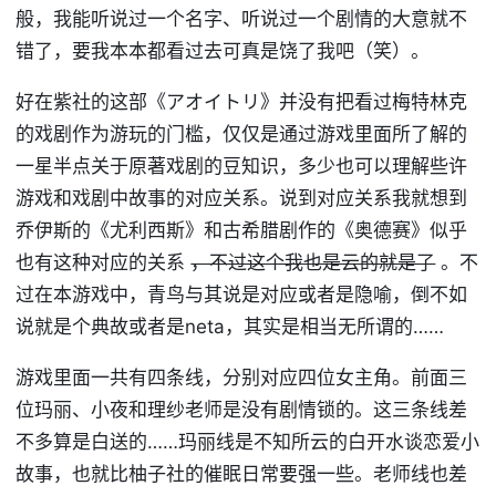
般，我能听说过一个名字、听说过一个剧情的大意就不
错了，要我本本都看过去可真是饶了我吧（笑）。
好在紫社的这部《アオイトリ》并没有把看过梅特林克
的戏剧作为游玩的门槛，仅仅是通过游戏里面所了解的
一星半点关于原著戏剧的豆知识，多少也可以理解些许
游戏和戏剧中故事的对应关系。说到对应关系我就想到
乔伊斯的《尤利西斯》和古希腊剧作的《奥德赛》似乎
也有这种对应的关系
，不过这个我也是云的就是了
。不
过在本游戏中，青鸟与其说是对应或者是隐喻，倒不如
说就是个典故或者是neta，其实是相当无所谓的……
游戏里面一共有四条线，分别对应四位女主角。前面三
位玛丽、小夜和理纱老师是没有剧情锁的。这三条线差
不多算是白送的……玛丽线是不知所云的白开水谈恋爱小
故事，也就比柚子社的催眠日常要强一些。老师线也差