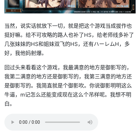
当然，说实话就放下一切，就是把这个游戏当成拔作也
挺好嘛。给不可攻略的路人也补了HS，给老师线多补了
几张妹妹的HS和姐妹双飞的HS，还有ハーレムH，多
好，我他妈射爆。
回过头来看看这个游戏，我最满意的地方是御影写的，
我第二满意的地方还是御影写的，我第三满意的地方还
是御影写的。我简直就是个御影吹。你说御影明明这么
牛逼，m记怎么还能变成现在这么个吊样呢。我想不明
白。