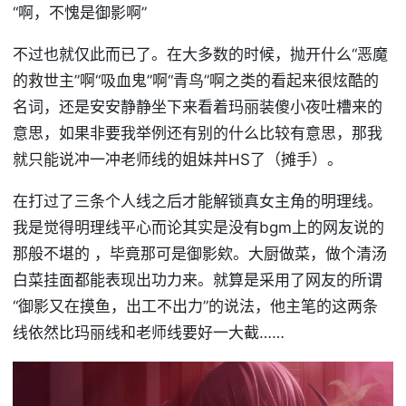
“啊，不愧是御影啊”
不过也就仅此而已了。在大多数的时候，抛开什么“恶魔
的救世主”啊“吸血鬼”啊“青鸟”啊之类的看起来很炫酷的
名词，还是安安静静坐下来看着玛丽装傻小夜吐槽来的
意思，如果非要我举例还有别的什么比较有意思，那我
就只能说冲一冲老师线的姐妹丼HS了（摊手）。
在打过了三条个人线之后才能解锁真女主角的明理线。
我是觉得明理线平心而论其实是没有bgm上的网友说的
那般不堪的 ，毕竟那可是御影欸。大厨做菜，做个清汤
白菜挂面都能表现出功力来。就算是采用了网友的所谓
“御影又在摸鱼，出工不出力”的说法，他主笔的这两条
线依然比玛丽线和老师线要好一大截……