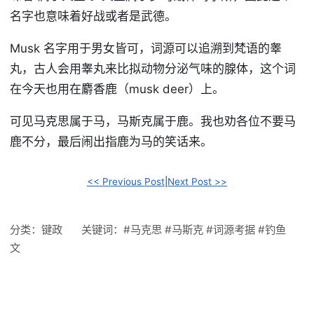
名字也意味着好战或者是武德。
Musk 名字用于男女皆可，词源可以追溯到梵语的睾
丸，古人会用睾丸来比拟动物分泌气味的腺体，这个词
在今天也用在麝香鹿（musk deer）上。
可见马克思属于马，马斯克属于鹿。我也劝各位不要马
鹿不分，最后闹出指鹿为马的笑话来。
<< Previous Post
|
Next Post >>
分类：
键政
关键词：
#马克思
#马斯克
#词源考据
#钓鱼
文